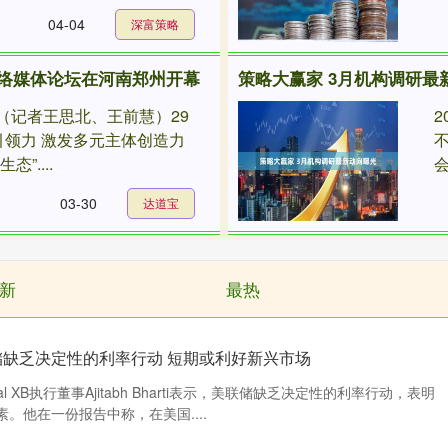
04-04
深富策略
网络媒体论坛在河南郑州开幕
策略大赢家 3月机构调研最
电（记者王思北、王前慧）29
引领力 激发多元主体创造力
”....
会
03-30
达道宝
新
最热
储缺乏决定性的利率行动 短期或利好新兴市场
al XB执行董事Ajitabh Bharti表示，美联储缺乏决定性的利率行动，表明
。他在一份报告中称，在美国....