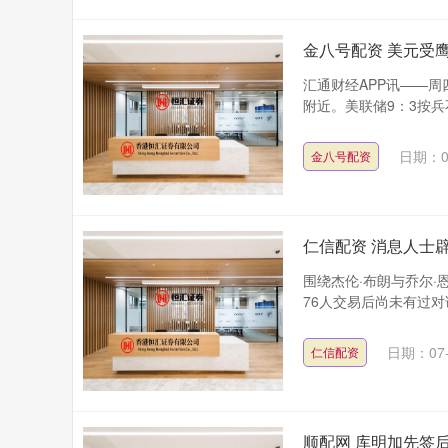
金八号配资 美元受
汇通财经APP讯——周
附近。美联储9：3按兵
日期：0
金八号配资
仁信配资 消息人士
围绕杰伦·布朗与乔尔
76人交易后尚未有过对话，但
日期：07-
仁信配资
顺配网 库明加先签