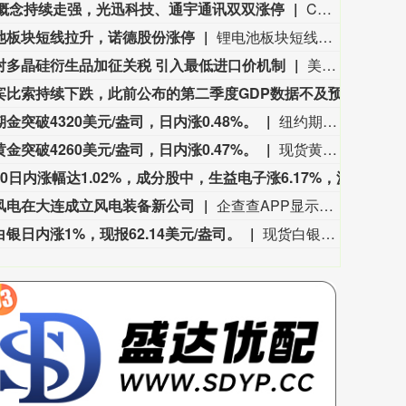
O概念持续走强，光迅科技、通宇通讯双双涨停
CPO概念持续走强，光迅科技、通宇通讯双双涨停，中富电路、光库科技、亨通光电、仕佳光子、华工科技、剑桥科技等跟涨。
3562.81
基金指数
72
47.25
1.34%
池板块短线拉升，诺德股份涨停
锂电池板块短线拉升，诺德股份涨停，嘉元科技、中一科技、铜冠铜箔、德福科技、科达利等纷纷走高。
对多晶硅衍生品加征关税 引入最低进口价机制
美国白宫6日发布声明说，美国总统特朗普当日签署一份公告，宣布将对进口多晶硅衍生品加征15%关税，并对进口多晶硅及其衍生品设定最低进口价机制。公告说，依据《1962年贸易扩展法》第232条款，美方将自美国东部时间2026年12月4日起实施上述措施，以重振美国多晶硅产业。其中，通过引入最低进口价机制，美方将阻止任何价格低于该水平的产品进入美国市场。依据公告，进口多晶硅最低进口价为每公斤21美元，多晶硅锭和晶圆为每公斤100美元，进口太阳能电池和太阳能电池组件最低进口价分别为每瓦特0.22美元和0.38美元。公告说，美国商务部获得授权设立一项激励计划，以推动多晶硅等产品生产“回流美国”。（新华社）
菲律宾比索持续下跌，此前公布的第二季度GDP数据不及预期。
菲律
金突破4320美元/盎司，日内涨0.48%。
纽约期金突破4320美元/盎司，日内涨0.48%。
金突破4260美元/盎司，日内涨0.47%。
现货黄金突破4260美元/盎司，日内涨0.47%。
科创50日内涨幅达1.02%，成分股中，生益电子涨6.17%，源杰科技涨3.10%，佰维存储涨2.97%，大全能源涨2.95%。
科创5
风电在大连成立风电装备新公司
企查查APP显示，近日，上电（大连）风电装备有限公司成立，经营范围包含发电机及发电机组制造；海上风电相关装备销售；海上风电相关系统研发；风电场相关装备销售等。企查查股权穿透显示，该公司由电气风电(688660)全资持股。
银日内涨1%，现报62.14美元/盎司。
现货白银日内涨1%，现报62.14美元/盎司。