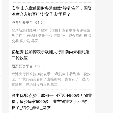
品
主
企
翻翻策略 雀巢超41万根巧克力棒被盗
04-01
万生优配
雀巢超41万根巧克力棒被盗 中新网3月30日电(吴家
驹)据美联社报道，雀巢近日表示，约12吨(即
优配交易 夏日狂欢！第二届大学生音乐嘉年
413793根)奇巧(K
华早鸟票火热开抢
06-01
万生优配
金牛股配资 中东战火烧向奢侈品
青春不散场，音乐再启航 回顾2025 中关村科学城・
东升科技园 被青春音浪彻底点燃 伴随着高校学子的
配资门户
04-04
蓬勃朝气 在科技与人
来
源
：
@
21世
纪
经
济
报
道
微
博
【
#中
火
烧
向
奢
品
#】
#奢
侈
品
巨
头
市
值
蒸
发
千
亿
美
#目
前
中
东
局
的
影
响
正
逐
步
传
导
至
高