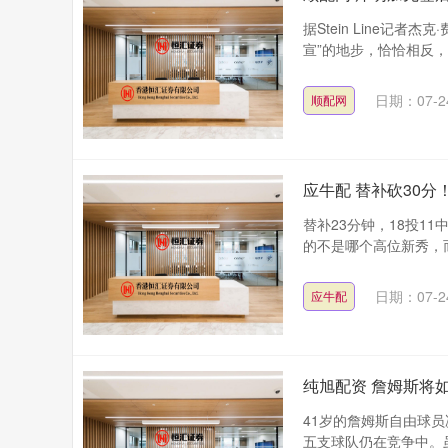
据Stein Line记
宣”的地步，恰恰相反，
日期：07-2
顺配网
应牛配 替补砍30
替补23分钟，18投1
的不是哪个高位新秀，而
日期：07-2
应牛配
纯旭配资 詹姆斯将
41岁的詹姆斯自由球
五支球队仍在竞争中。虽