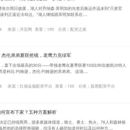
者杰克·费舍尔周日披露，湖人对乔纳森·库明加的先签后换运作远未到“只差官
谈判正逼近冷却点。“湖人继续跟库明加联系在....
4
来源：升宏网
查看：
185
分类：
配资之家
分！杰伦弟弟夏联抢镜，老鹰力克绿军
1中，轰下全场最高的30分——带领老鹰在夏季联赛102比90击败凯尔特人
是科比·约翰逊，杰伦·约翰逊的亲弟弟。 这场....
4
来源：红领金服配资平台
查看：
150
分类：
股票配资平台
如何宣布下家？五种方案解析
员决定已持续两周，据多家媒体报道，骑士、勇士、热火、76人和森林狼
然他的选择即将揭晓，但没有人确切知道何时以及以何种方....