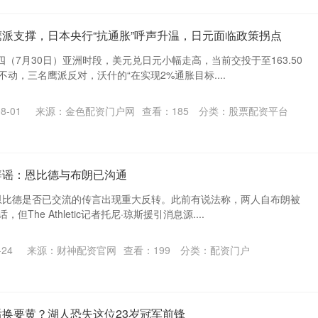
鹰派支撑，日本央行“抗通胀”呼声升温，日元面临政策拐点
四（7月30日）亚洲时段，美元兑日元小幅走高，当前交投于至163.50
不动，三名鹰派反对，沃什的“在实现2%通胀目标....
8-01
来源：金色配资门户网
查看：
185
分类：
股票配资平台
辟谣：恩比德与布朗已沟通
·恩比德是否已交流的传言出现重大反转。此前有说法称，两人自布朗被
The Athletic记者托尼·琼斯援引消息源....
24
来源：财神配资官网
查看：
199
分类：
配资门户
后换要黄？湖人恐失这位23岁冠军前锋