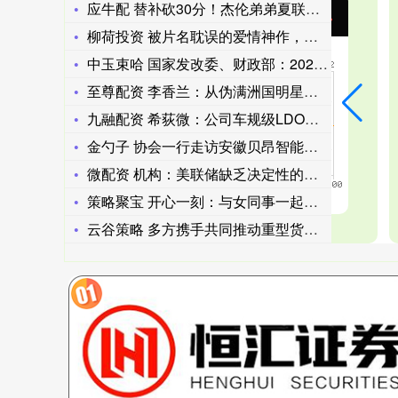
应牛配 替补砍30分！杰伦弟弟夏联抢镜，老鹰力克绿军
沪深300
4678.83
北
27.52
0.59%
柳荷投资 被片名耽误的爱情神作，准到离谱，据说看完电影的情侣
中玉束哈 国家发改委、财政部：2026至2028年新疆棉花目
至尊配资 李香兰：从伪满洲国明星到生死审判，一张纸改写命运
九融配资 希荻微：公司车规级LDO稳压芯片已向国内多家头部客
金勺子 协会一行走访安徽贝昂智能科技，共探产业发展新机遇
微配资 机构：美联储缺乏决定性的利率行动 短期或利好新兴市场
策略聚宝 开心一刻：与女同事一起野外拣蘑菇，问她：你感觉蘑菇
云谷策略 多方携手共同推动重型货车电动化在港高效发展